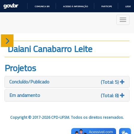
COMUNICA BR
ACESSO À INFORMAÇÃO
PARTICIPE
LEGISL
IR
PARA
Nave
O
CONTEÚDO
Sobre
Daiani Canabarro Leite
Produção
Projetos
Projetos
Concluído/Publicado
(Total: 5)
Gráficos
Em andamento
(Total: 8)
Copyright © 2017-2026 CPD-UFSM. Todos os direitos reservados.