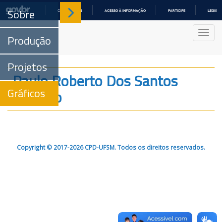
Sobre
COMUNICA BR
ACESSO À INFORMAÇÃO
PARTICIPE
LEGISL
IR
PARA
Nave
O
Produção
CONTEÚDO
Projetos
Paulo Roberto Dos Santos
Gráficos
Salbego
Copyright © 2017-2026 CPD-UFSM. Todos os direitos reservados.