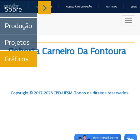
Sobre
COMUNICA BR
ACESSO À INFORMAÇÃO
PARTICIPE
LEGISL
IR
PARA
Nave
O
Produção
CONTEÚDO
Projetos
Roberta Carneiro Da Fontoura
Gráficos
Pereira
Copyright © 2017-2026 CPD-UFSM. Todos os direitos reservados.