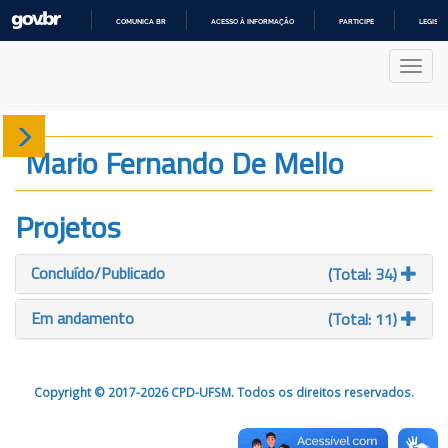
COMUNICA BR
ACESSO À INFORMAÇÃO
PARTICIPE
LEGISL
IR
PARA
Nave
O
CONTEÚDO
Sobre
Mario Fernando De Mello
Produção
Projetos
Projetos
Concluído/Publicado
(Total: 34)
Gráficos
Em andamento
(Total: 11)
Copyright © 2017-2026 CPD-UFSM. Todos os direitos reservados.