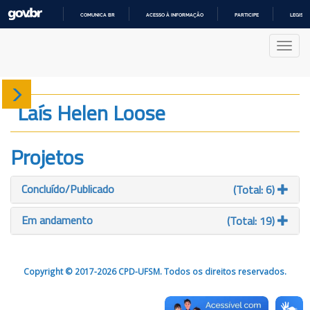
COMUNICA BR
ACESSO À INFORMAÇÃO
PARTICIPE
LEGISL
IR
PARA
Nave
O
CONTEÚDO
Sobre
Laís Helen Loose
Produção
Projetos
Projetos
Concluído/Publicado
(Total: 6)
Gráficos
Em andamento
(Total: 19)
Copyright © 2017-2026 CPD-UFSM. Todos os direitos reservados.