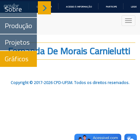
Sobre
COMUNICA BR
ACESSO À INFORMAÇÃO
PARTICIPE
LEGISL
IR
PARA
Nave
O
Produção
CONTEÚDO
Projetos
Fernanda De Morais Carnielutti
Gráficos
Copyright © 2017-2026 CPD-UFSM. Todos os direitos reservados.