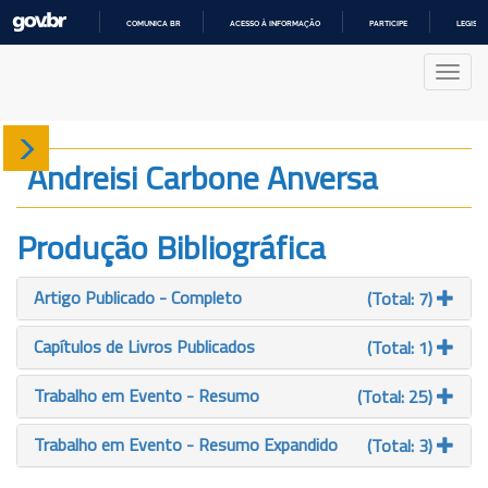
COMUNICA BR
ACESSO À INFORMAÇÃO
PARTICIPE
LEGISL
IR
PARA
Nave
O
CONTEÚDO
Sobre
Andreisi Carbone Anversa
Produção
Produção Bibliográfica
Projetos
Artigo Publicado - Completo
(Total: 7)
Gráficos
Capítulos de Livros Publicados
(Total: 1)
Trabalho em Evento - Resumo
(Total: 25)
Trabalho em Evento - Resumo Expandido
(Total: 3)