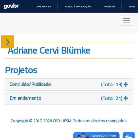
COMUNICA BR
ACESSO À INFORMAÇÃO
PARTICIPE
LEGISL
IR
PARA
Nave
O
CONTEÚDO
Sobre
Adriane Cervi Blümke
Produção
Projetos
Projetos
Concluído/Publicado
(Total: 13)
Gráficos
Em andamento
(Total: 21)
Copyright © 2017-2026 CPD-UFSM. Todos os direitos reservados.