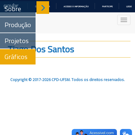
Sobre
COMUNICA BR
ACESSO À INFORMAÇÃO
PARTICIPE
LEGISL
IR
PARA
Nave
O
Produção
CONTEÚDO
Projetos
Tiago Dos Santos
Gráficos
Copyright © 2017-2026 CPD-UFSM. Todos os direitos reservados.