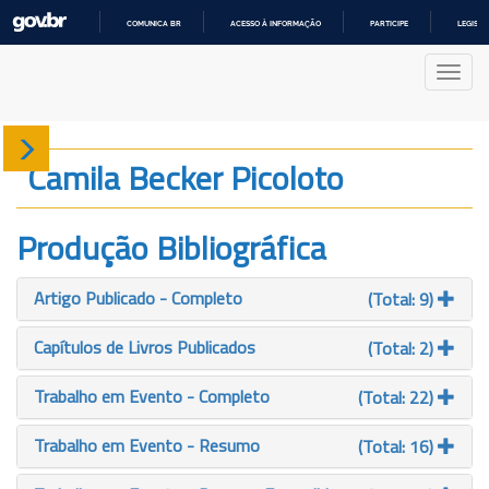
COMUNICA BR
ACESSO À INFORMAÇÃO
PARTICIPE
LEGISL
IR
PARA
Nave
O
CONTEÚDO
Sobre
Camila Becker Picoloto
Produção
Produção Bibliográfica
Projetos
Artigo Publicado - Completo
(Total: 9)
Gráficos
Capítulos de Livros Publicados
(Total: 2)
Trabalho em Evento - Completo
(Total: 22)
Trabalho em Evento - Resumo
(Total: 16)