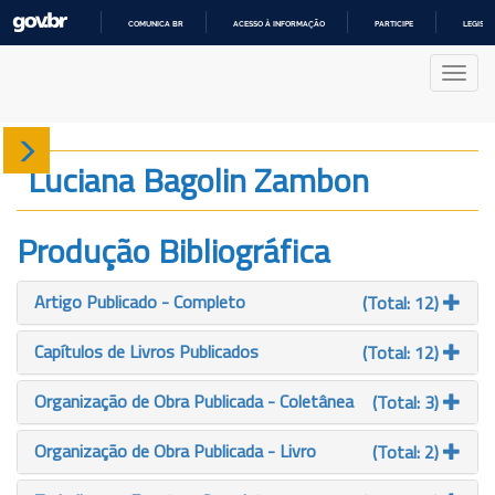
COMUNICA BR
ACESSO À INFORMAÇÃO
PARTICIPE
LEGISL
IR
PARA
Nave
O
CONTEÚDO
Sobre
Luciana Bagolin Zambon
Produção
Produção Bibliográfica
Projetos
Artigo Publicado - Completo
(Total: 12)
Gráficos
Capítulos de Livros Publicados
(Total: 12)
Organização de Obra Publicada - Coletânea
(Total: 3)
Organização de Obra Publicada - Livro
(Total: 2)