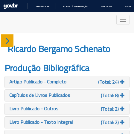
COMUNICA BR
ACESSO À INFORMAÇÃO
PARTICIPE
LEGISL
IR
PARA
Nave
O
CONTEÚDO
Sobre
Ricardo Bergamo Schenato
Produção
Produção Bibliográfica
Projetos
Artigo Publicado - Completo
(Total: 24)
Gráficos
Capítulos de Livros Publicados
(Total: 8)
Livro Publicado - Outros
(Total: 2)
Livro Publicado - Texto Integral
(Total: 2)