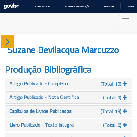
COMUNICA BR
ACESSO À INFORMAÇÃO
PARTICIPE
LEGISL
IR
PARA
Nave
O
CONTEÚDO
Sobre
Suzane Bevilacqua Marcuzzo
Produção
Produção Bibliográfica
Projetos
Artigo Publicado - Completo
(Total: 19)
Gráficos
Artigo Publicado - Nota Cientifica
(Total: 1)
Capítulos de Livros Publicados
(Total: 19)
Livro Publicado - Texto Integral
(Total: 5)