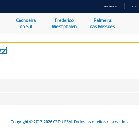
COMUNICA BR
ACESS
IR
PARA
Cachoeira
Frederico
Palmeira
O
CONTEÚDO
do Sul
Westphalen
das Missões
zi
Copyright © 2017-2026 CPD-UFSM. Todos os direitos reservados.