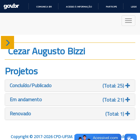
COMUNICA BR
ACESSO À INFORMAÇÃO
PARTICIPE
LEGISL
IR
PARA
Nave
O
CONTEÚDO
Sobre
Cezar Augusto Bizzi
Produção
Projetos
Projetos
Concluído/Publicado
(Total: 25)
Gráficos
Em andamento
(Total: 21)
Renovado
(Total: 1)
Copyright © 2017-2026 CPD-UFSM. Todos os direitos reservados.