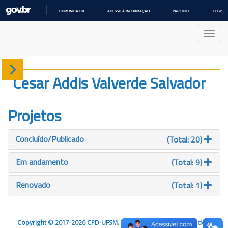
COMUNICA BR
ACESSO À INFORMAÇÃO
PARTICIPE
LEGISL
IR
PARA
Nave
O
CONTEÚDO
Sobre
Cesar Addis Valverde Salvador
Produção
Projetos
Projetos
Concluído/Publicado
(Total: 20)
Gráficos
Em andamento
(Total: 9)
Renovado
(Total: 1)
Copyright © 2017-2026 CPD-UFSM. Todos os direitos reservados.