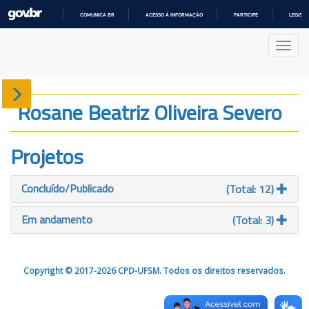
COMUNICA BR
ACESSO À INFORMAÇÃO
PARTICIPE
LEGISL
IR
PARA
Nave
O
CONTEÚDO
Sobre
Rosane Beatriz Oliveira Severo
Produção
Projetos
Projetos
Concluído/Publicado
(Total: 12)
Gráficos
Em andamento
(Total: 3)
Copyright © 2017-2026 CPD-UFSM. Todos os direitos reservados.