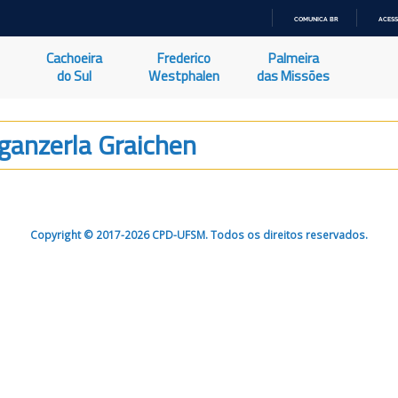
COMUNICA BR
ACESS
IR
PARA
Cachoeira
Frederico
Palmeira
O
CONTEÚDO
do Sul
Westphalen
das Missões
ganzerla Graichen
Copyright © 2017-2026 CPD-UFSM. Todos os direitos reservados.