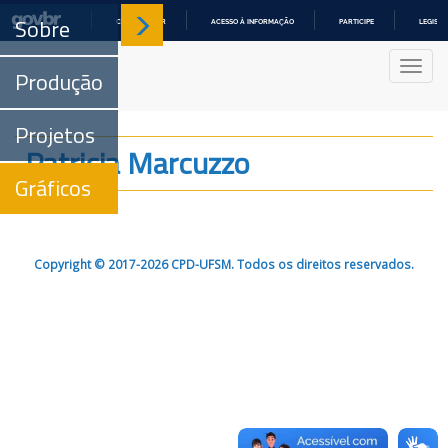
Sobre
COMUNICA BR
ACESSO À INFORMAÇÃO
PARTICIPE
LEGISL
IR
PARA
Nave
O
Produção
CONTEÚDO
Projetos
Patricia Marcuzzo
Gráficos
Copyright © 2017-2026 CPD-UFSM. Todos os direitos reservados.