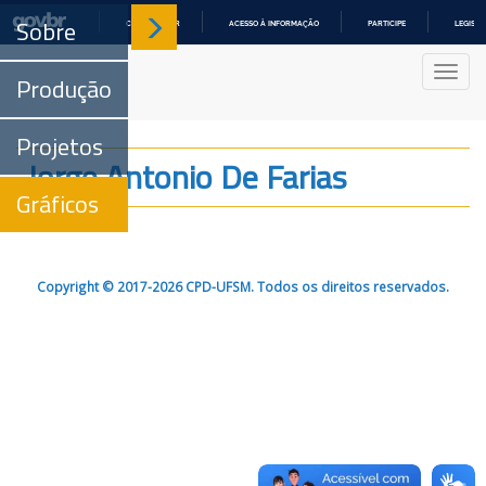
Sobre
COMUNICA BR
ACESSO À INFORMAÇÃO
PARTICIPE
LEGISL
IR
PARA
Nave
O
Produção
CONTEÚDO
Projetos
Jorge Antonio De Farias
Gráficos
Copyright © 2017-2026 CPD-UFSM. Todos os direitos reservados.