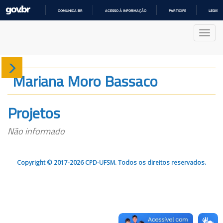
COMUNICA BR
ACESSO À INFORMAÇÃO
PARTICIPE
LEGISL
IR
PARA
Nave
O
CONTEÚDO
Sobre
Mariana Moro Bassaco
Produção
Projetos
Projetos
Não informado
Gráficos
Copyright © 2017-2026 CPD-UFSM. Todos os direitos reservados.