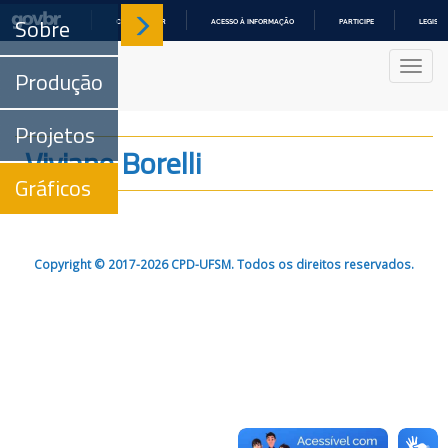
Sobre
COMUNICA BR
ACESSO À INFORMAÇÃO
PARTICIPE
LEGISL
IR
PARA
Nave
O
Produção
CONTEÚDO
Projetos
Viviane Borelli
Gráficos
Copyright © 2017-2026 CPD-UFSM. Todos os direitos reservados.