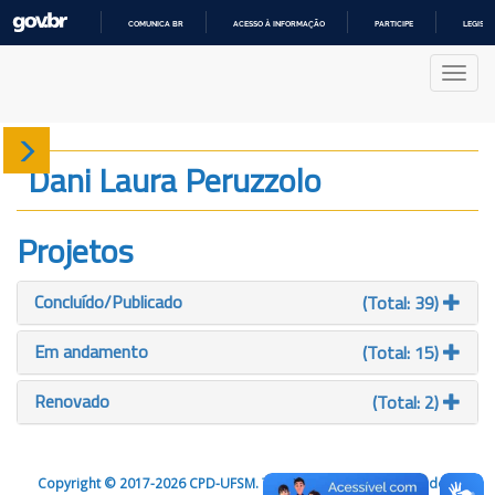
COMUNICA BR
ACESSO À INFORMAÇÃO
PARTICIPE
LEGISL
IR
PARA
Nave
O
CONTEÚDO
Sobre
Dani Laura Peruzzolo
Produção
Projetos
Projetos
Concluído/Publicado
(Total: 39)
Gráficos
Em andamento
(Total: 15)
Renovado
(Total: 2)
Copyright © 2017-2026 CPD-UFSM. Todos os direitos reservados.