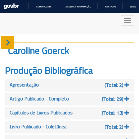
COMUNICA BR
ACESSO À INFORMAÇÃO
PARTICIPE
LEGISL
IR
PARA
Nave
O
CONTEÚDO
Sobre
Caroline Goerck
Produção
Produção Bibliográfica
Projetos
Apresentação
(Total: 2)
Gráficos
Artigo Publicado - Completo
(Total: 29)
Capítulos de Livros Publicados
(Total: 13)
Livro Publicado - Coletânea
(Total: 2)