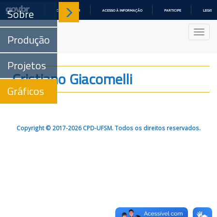
Sobre
COMUNICA BR
ACESSO À INFORMAÇÃO
PARTICIPE
LEGISL
IR
PARA
Nave
O
Produção
CONTEÚDO
Projetos
Cristiano Giacomelli
Gráficos
Copyright © 2017-2026 CPD-UFSM. Todos os direitos reservados.