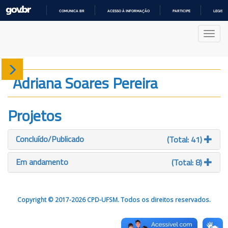
COMUNICA BR
ACESSO À INFORMAÇÃO
PARTICIPE
LEGISL
IR
PARA
Nave
O
CONTEÚDO
Sobre
Adriana Soares Pereira
Produção
Projetos
Projetos
Concluído/Publicado
(Total: 41)
Gráficos
Em andamento
(Total: 8)
Copyright © 2017-2026 CPD-UFSM. Todos os direitos reservados.