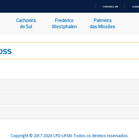
COMUNICA BR
ACESS
IR
PARA
Cachoeira
Frederico
Palmeira
O
CONTEÚDO
do Sul
Westphalen
das Missões
oss
Copyright © 2017-2026 CPD-UFSM. Todos os direitos reservados.