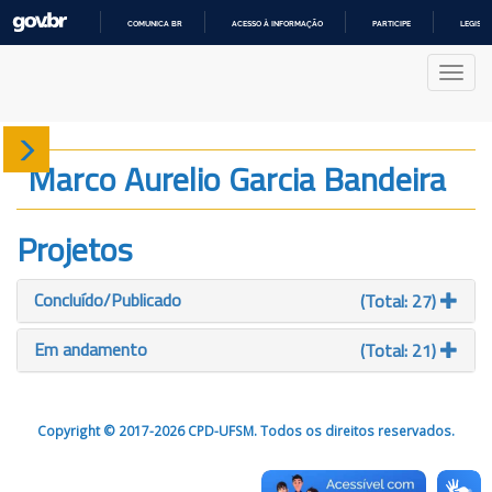
COMUNICA BR
ACESSO À INFORMAÇÃO
PARTICIPE
LEGISL
IR
PARA
Nave
O
CONTEÚDO
Sobre
Marco Aurelio Garcia Bandeira
Produção
Projetos
Projetos
Concluído/Publicado
(Total: 27)
Gráficos
Em andamento
(Total: 21)
Copyright © 2017-2026 CPD-UFSM. Todos os direitos reservados.