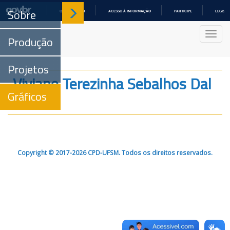
Sobre
COMUNICA BR
ACESSO À INFORMAÇÃO
PARTICIPE
LEGISL
IR
PARA
Nave
O
Produção
CONTEÚDO
Projetos
Viviane Terezinha Sebalhos Dal
Gráficos
Molin
Copyright © 2017-2026 CPD-UFSM. Todos os direitos reservados.