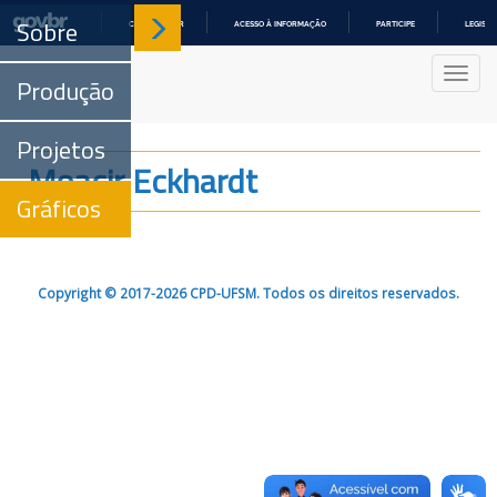
Sobre
COMUNICA BR
ACESSO À INFORMAÇÃO
PARTICIPE
LEGISL
IR
PARA
Nave
O
Produção
CONTEÚDO
Projetos
Moacir Eckhardt
Gráficos
Copyright © 2017-2026 CPD-UFSM. Todos os direitos reservados.