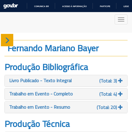
COMUNICA BR
ACESSO À INFORMAÇÃO
PARTICIPE
LEGISL
IR
PARA
Nave
O
CONTEÚDO
Sobre
Fernando Mariano Bayer
Produção
Produção Bibliográfica
Projetos
Livro Publicado - Texto Integral
(Total: 3)
Gráficos
Trabalho em Evento - Completo
(Total: 4)
Trabalho em Evento - Resumo
(Total: 20)
Produção Técnica