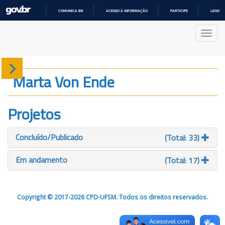
COMUNICA BR
ACESSO À INFORMAÇÃO
PARTICIPE
LEGISL
IR
PARA
Nave
O
CONTEÚDO
Sobre
Marta Von Ende
Produção
Projetos
Projetos
Concluído/Publicado
(Total: 33)
Gráficos
Em andamento
(Total: 17)
Copyright © 2017-2026 CPD-UFSM. Todos os direitos reservados.