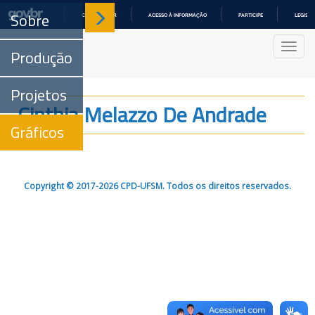
Sobre
COMUNICA BR
ACESSO À INFORMAÇÃO
PARTICIPE
LEGISL
IR
PARA
Nave
O
Produção
CONTEÚDO
Projetos
Cinthia Melazzo De Andrade
Gráficos
Copyright © 2017-2026 CPD-UFSM. Todos os direitos reservados.