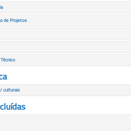
ia
ão de Projetos
 Técnico
ca
/ culturais
cluídas