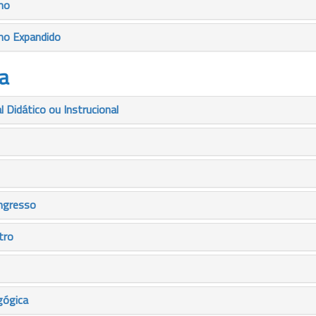
mo
mo Expandido
a
 Didático ou Instrucional
ngresso
tro
gógica