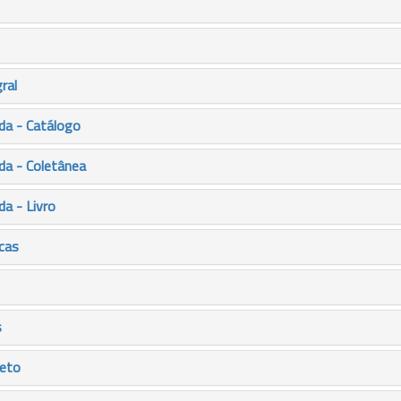
ral
da - Catálogo
da - Coletânea
a - Livro
icas
s
leto