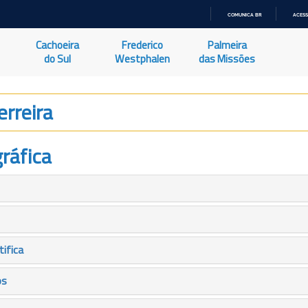
COMUNICA BR
ACESS
IR
PARA
Cachoeira
Frederico
Palmeira
O
CONTEÚDO
do Sul
Westphalen
das Missões
erreira
ráfica
tifica
os