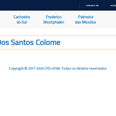
COMUNICA BR
ACESS
IR
PARA
Cachoeira
Frederico
Palmeira
O
CONTEÚDO
do Sul
Westphalen
das Missões
 Dos Santos Colome
Copyright © 2017-2026 CPD-UFSM. Todos os direitos reservados.