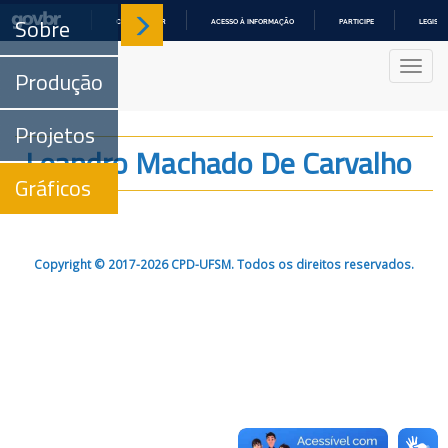
Sobre
COMUNICA BR
ACESSO À INFORMAÇÃO
PARTICIPE
LEGISL
IR
PARA
Nave
O
Produção
CONTEÚDO
Projetos
Leandro Machado De Carvalho
Gráficos
Copyright © 2017-2026 CPD-UFSM. Todos os direitos reservados.