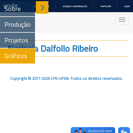
Sobre
COMUNICA BR
ACESSO À INFORMAÇÃO
PARTICIPE
LEGISL
IR
PARA
Nave
O
Produção
CONTEÚDO
Projetos
Nerineia Dalfollo Ribeiro
Gráficos
Copyright © 2017-2026 CPD-UFSM. Todos os direitos reservados.