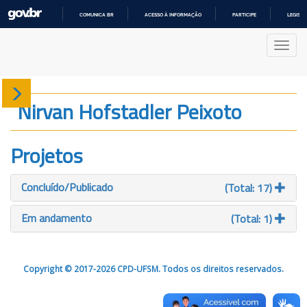
COMUNICA BR
ACESSO À INFORMAÇÃO
PARTICIPE
LEGISL
IR
PARA
Nave
O
CONTEÚDO
Sobre
Nirvan Hofstadler Peixoto
Produção
Projetos
Projetos
Concluído/Publicado
(Total: 17)
Gráficos
Em andamento
(Total: 1)
Copyright © 2017-2026 CPD-UFSM. Todos os direitos reservados.