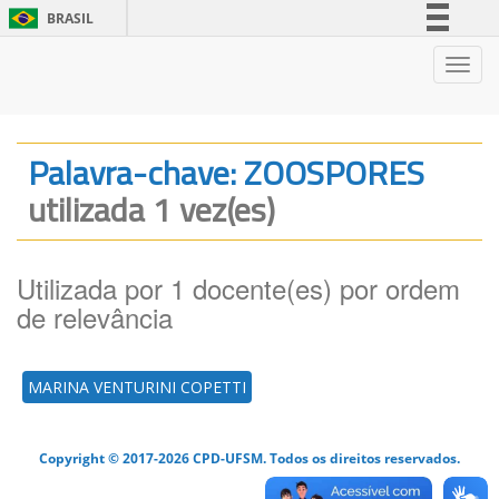
BRASIL
Simplifique!
Nave
Comunica BR
Participe
Acesso à informação
Palavra-chave: ZOOSPORES
Legislação
utilizada 1 vez(es)
Canais
Utilizada por 1 docente(es) por ordem
de relevância
MARINA VENTURINI COPETTI
Copyright © 2017-2026 CPD-UFSM. Todos os direitos reservados.