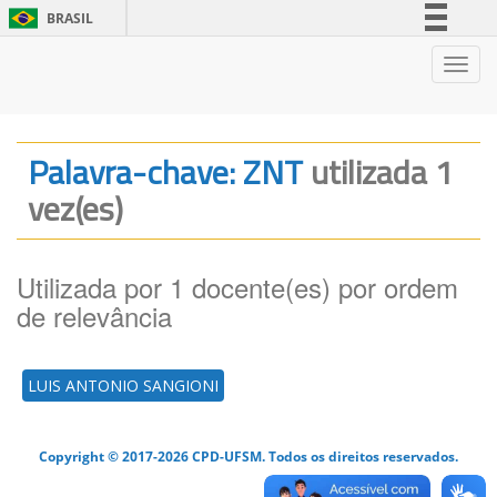
BRASIL
Simplifique!
Nave
Comunica BR
Participe
Acesso à informação
Palavra-chave: ZNT
utilizada 1
Legislação
vez(es)
Canais
Utilizada por 1 docente(es) por ordem
de relevância
LUIS ANTONIO SANGIONI
Copyright © 2017-2026 CPD-UFSM. Todos os direitos reservados.