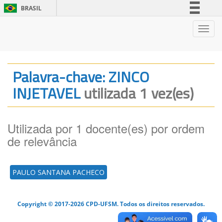
BRASIL
Simplifique!
Nave
Comunica BR
Participe
Acesso à informação
Palavra-chave: ZINCO
Legislação
INJETAVEL
utilizada 1 vez(es)
Canais
Utilizada por 1 docente(es) por ordem
de relevância
PAULO SANTANA PACHECO
Copyright © 2017-2026 CPD-UFSM. Todos os direitos reservados.