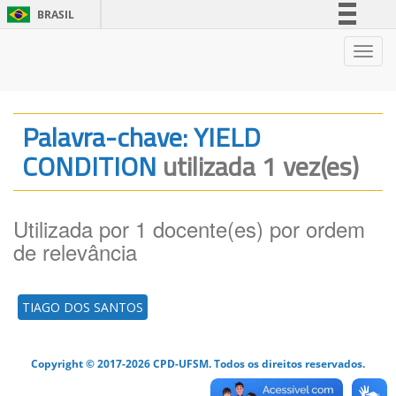
BRASIL
Simplifique!
Nave
Comunica BR
Participe
Acesso à informação
Palavra-chave: YIELD
Legislação
CONDITION
utilizada 1 vez(es)
Canais
Utilizada por 1 docente(es) por ordem
de relevância
TIAGO DOS SANTOS
Copyright © 2017-2026 CPD-UFSM. Todos os direitos reservados.