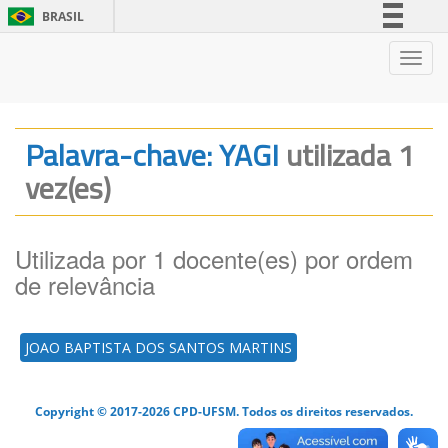
BRASIL
Simplifique!
Nave
Comunica BR
Participe
Acesso à informação
Palavra-chave: YAGI
utilizada 1
Legislação
vez(es)
Canais
Utilizada por 1 docente(es) por ordem
de relevância
JOAO BAPTISTA DOS SANTOS MARTINS
Copyright © 2017-2026 CPD-UFSM. Todos os direitos reservados.