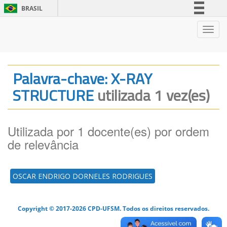
BRASIL
Simplifique!
Nave
Comunica BR
Participe
Acesso à informação
Palavra-chave: X-RAY
Legislação
STRUCTURE
utilizada 1 vez(es)
Canais
Utilizada por 1 docente(es) por ordem
de relevância
OSCAR ENDRIGO DORNELES RODRIGUES
Copyright © 2017-2026 CPD-UFSM. Todos os direitos reservados.