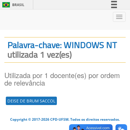
BRASIL
Simplifique!
Nave
Comunica BR
Participe
Acesso à informação
Palavra-chave: WINDOWS NT
Legislação
utilizada 1 vez(es)
Canais
Utilizada por 1 docente(es) por ordem
de relevância
DEISE DE BRUM SACCOL
Copyright © 2017-2026 CPD-UFSM. Todos os direitos reservados.