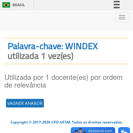
BRASIL
Simplifique!
Nave
Comunica BR
Participe
Acesso à informação
Palavra-chave: WINDEX
Legislação
utilizada 1 vez(es)
Canais
Utilizada por 1 docente(es) por ordem
de relevância
VAGNER ANABOR
Copyright © 2017-2026 CPD-UFSM. Todos os direitos reservados.