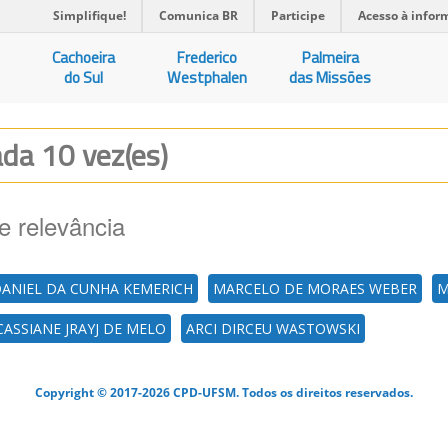
Simplifique!
Comunica BR
Participe
Acesso à infor
Cachoeira
Frederico
Palmeira
do Sul
Westphalen
das Missões
zada 10 vez(es)
e relevância
ANIEL DA CUNHA KEMERICH
MARCELO DE MORAES WEBER
M
CASSIANE JRAYJ DE MELO
ARCI DIRCEU WASTOWSKI
Copyright © 2017-2026 CPD-UFSM. Todos os direitos reservados.