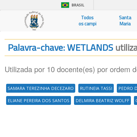
BRASIL
Todos
Santa
os campi
Maria
Palavra-chave: WETLANDS
utili
Utilizada por 10 docente(es) por ordem d
SAMARA TEREZINHA DECEZARO
RUTINEIA TASSI
PEDRO D
ELIANE PEREIRA DOS SANTOS
DELMIRA BEATRIZ WOLFF