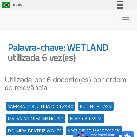
BRASIL
Simplifique!
Nave
Comunica BR
Participe
Acesso à informação
Palavra-chave: WETLAND
Legislação
utilizada 6 vez(es)
Canais
Utilizada por 6 docente(es) por ordem
de relevância
SAMARA TEREZINHA DECEZARO
RUTINEIA TASSI
MALVA ANDREA MANCUSO
ELVIS CARISSIMI
DELMIRA BEATRIZ WOLFF
ARCI DIRCEU WASTOWSKI