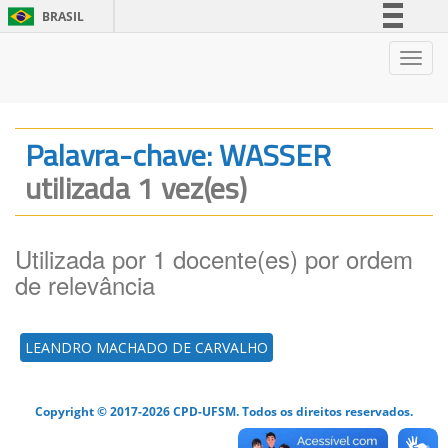
BRASIL
Simplifique!
Nave
Comunica BR
Participe
Acesso à informação
Palavra-chave: WASSER
Legislação
utilizada 1 vez(es)
Canais
Utilizada por 1 docente(es) por ordem
de relevância
LEANDRO MACHADO DE CARVALHO
Copyright © 2017-2026 CPD-UFSM. Todos os direitos reservados.