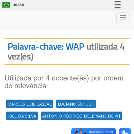
BRASIL
Simplifique!
Nave
Comunica BR
Participe
Acesso à informação
Palavra-chave: WAP
utilizada 4
Legislação
vez(es)
Canais
Utilizada por 4 docente(es) por ordem
de relevância
MARCOS LUIS CASSAL
LUCIANO SCHUCH
JOEL DA SILVA
ANTONIO RODRIGO DELEPIANE DE VIT